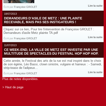
Lire la suite
Écrit par
Françoise GROLET
18/07/2013
DEMANDEURS D’ASILE DE METZ : UNE PLAINTE
RECEVABLE, MAIS PAS SES INSTIGATEURS !
Cliquez sur ce lien, Pour lire l'intervention de Françoise GROLET :
Demandeurs d'asile Metz plainte TA.pdf
Lire la suite
Écrit par
Françoise GROLET
11/07/2013
CE WEEK-END, LA VILLE DE METZ EST INVESTIE PAR UNE
MULTITUDE DE SPECTACLES DU FESTIVAL HOP HOP HOP.
Cette année, le Festival des arts de la rue est mal inspiré dans le choix
de son égérie, Léo Bassi, clown sinistre, vulgaire et haineux : - Samedi,
strip-tease de l'adipeux...
Lire la suite
Écrit par
Françoise GROLET
Plus de notes disponibles.
> Haut de page