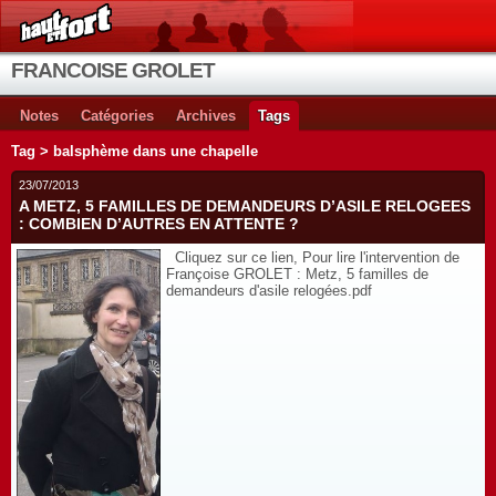
FRANCOISE GROLET
Notes
Catégories
Archives
Tags
Tag > balsphème dans une chapelle
23/07/2013
A METZ, 5 FAMILLES DE DEMANDEURS D’ASILE RELOGEES
: COMBIEN D’AUTRES EN ATTENTE ?
Cliquez sur ce lien, Pour lire l'intervention de
Françoise GROLET : Metz, 5 familles de
demandeurs d'asile relogées.pdf