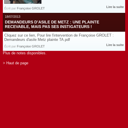
Lire la suite
Écrit par
Françoise GROLET
18/07/2013
DEMANDEURS D’ASILE DE METZ : UNE PLAINTE
RECEVABLE, MAIS PAS SES INSTIGATEURS !
Cliquez sur ce lien, Pour lire l'intervention de Françoise GROLET :
Demandeurs d'asile Metz plainte TA.pdf
Lire la suite
Écrit par
Françoise GROLET
Plus de notes disponibles.
> Haut de page