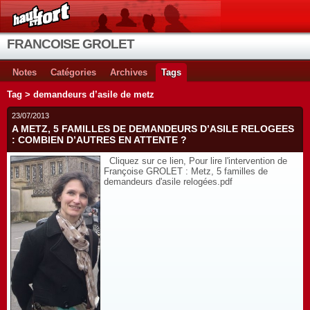
FRANCOISE GROLET
Notes
Catégories
Archives
Tags
Tag > demandeurs d’asile de metz
23/07/2013
A METZ, 5 FAMILLES DE DEMANDEURS D’ASILE RELOGEES
: COMBIEN D’AUTRES EN ATTENTE ?
Cliquez sur ce lien, Pour lire l'intervention de
Françoise GROLET : Metz, 5 familles de
demandeurs d'asile relogées.pdf