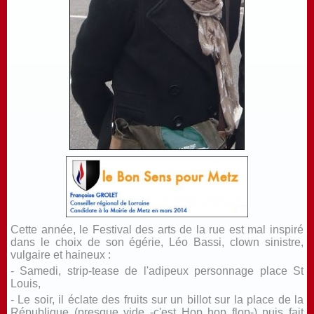
Cette année, le Festival des arts de la rue est mal inspiré
dans le choix de son égérie, Léo Bassi, clown sinistre,
vulgaire et haineux :
- Samedi, strip-tease de l'adipeux personnage place St
Louis,
- Le soir, il éclate des fruits sur un billot sur la place de la
République (presque vide -c'est Hop hop flop-) puis fait