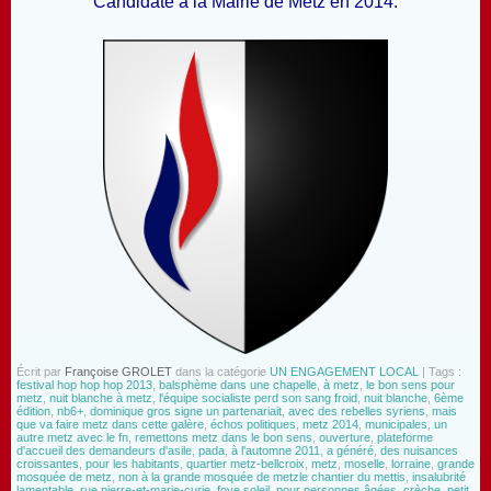
Candidate à la Mairie de Metz en 2014.
Écrit par
Françoise GROLET
dans la catégorie
UN ENGAGEMENT LOCAL
| Tags :
festival hop hop hop 2013
,
balsphème dans une chapelle
,
à metz
,
le bon sens pour
metz
,
nuit blanche à metz
,
l'équipe socialiste perd son sang froid
,
nuit blanche
,
6ème
édition
,
nb6+
,
dominique gros signe un partenariait
,
avec des rebelles syriens
,
mais
que va faire metz dans cette galère
,
échos politiques
,
metz 2014
,
municipales
,
un
autre metz avec le fn
,
remettons metz dans le bon sens
,
ouverture
,
plateforme
d'accueil des demandeurs d'asile
,
pada
,
à l'automne 2011
,
a généré
,
des nuisances
croissantes
,
pour les habitants
,
quartier metz-bellcroix
,
metz
,
moselle
,
lorraine
,
grande
mosquée de metz
,
non à la grande mosquée de metzle chantier du mettis
,
insalubrité
lamentable
,
rue pierre-et-marie-curie
,
foye soleil
,
pour personnes âgées
,
crèche
,
petit