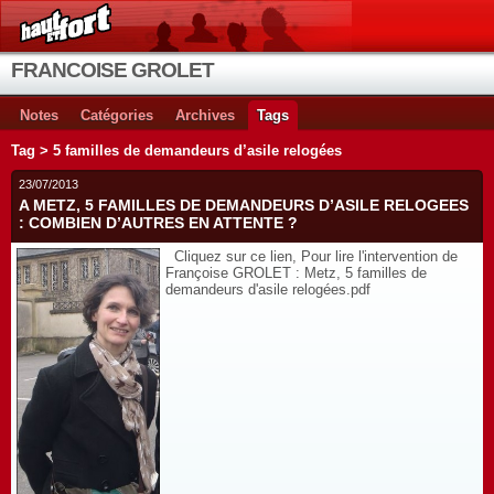
FRANCOISE GROLET
Notes
Catégories
Archives
Tags
Tag > 5 familles de demandeurs d’asile relogées
23/07/2013
A METZ, 5 FAMILLES DE DEMANDEURS D’ASILE RELOGEES
: COMBIEN D’AUTRES EN ATTENTE ?
Cliquez sur ce lien, Pour lire l'intervention de
Françoise GROLET : Metz, 5 familles de
demandeurs d'asile relogées.pdf