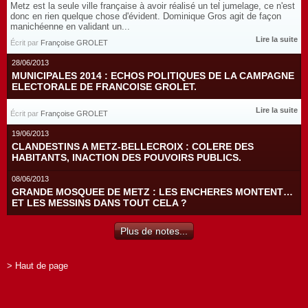
Metz est la seule ville française à avoir réalisé un tel jumelage, ce n'est
donc en rien quelque chose d'évident. Dominique Gros agit de façon
manichéenne en validant un...
Lire la suite
Écrit par
Françoise GROLET
28/06/2013
MUNICIPALES 2014 : ECHOS POLITIQUES DE LA CAMPAGNE
ELECTORALE DE FRANCOISE GROLET.
Lire la suite
Écrit par
Françoise GROLET
19/06/2013
CLANDESTINS A METZ-BELLECROIX : COLERE DES
HABITANTS, INACTION DES POUVOIRS PUBLICS.
08/06/2013
GRANDE MOSQUEE DE METZ : LES ENCHERES MONTENT…
ET LES MESSINS DANS TOUT CELA ?
Plus de notes...
> Haut de page