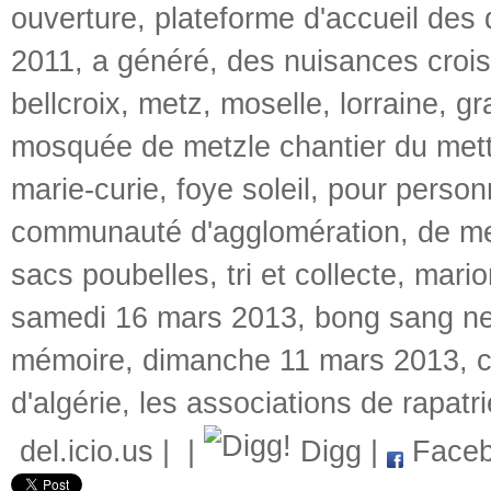
ouverture
,
plateforme d'accueil des
2011
,
a généré
,
des nuisances croi
bellcroix
,
metz
,
moselle
,
lorraine
,
gr
mosquée de metzle chantier du mett
marie-curie
,
foye soleil
,
pour perso
communauté d'agglomération
,
de me
sacs poubelles
,
tri et collecte
,
mario
samedi 16 mars 2013
,
bong sang ne
mémoire
,
dimanche 11 mars 2013
,
d'algérie
,
les associations de rapatr
del.icio.us
|
|
Digg
|
Faceb