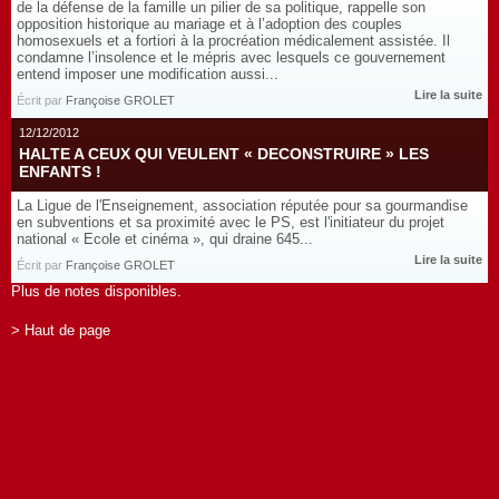
de la défense de la famille un pilier de sa politique, rappelle son
opposition historique au mariage et à l’adoption des couples
homosexuels et a fortiori à la procréation médicalement assistée. Il
condamne l’insolence et le mépris avec lesquels ce gouvernement
entend imposer une modification aussi...
Lire la suite
Écrit par
Françoise GROLET
12/12/2012
HALTE A CEUX QUI VEULENT « DECONSTRUIRE » LES
ENFANTS !
La Ligue de l'Enseignement, association réputée pour sa gourmandise
en subventions et sa proximité avec le PS, est l'initiateur du projet
national « Ecole et cinéma », qui draine 645...
Lire la suite
Écrit par
Françoise GROLET
Plus de notes disponibles.
> Haut de page