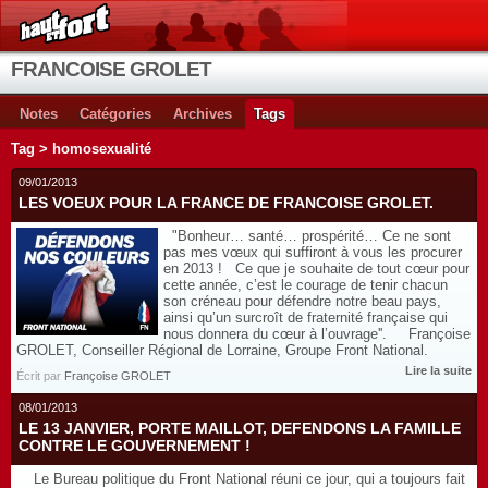
FRANCOISE GROLET
Notes
Catégories
Archives
Tags
Tag > homosexualité
09/01/2013
LES VOEUX POUR LA FRANCE DE FRANCOISE GROLET.
"Bonheur… santé… prospérité… Ce ne sont
pas mes vœux qui suffiront à vous les procurer
en 2013 ! Ce que je souhaite de tout cœur pour
cette année, c’est le courage de tenir chacun
son créneau pour défendre notre beau pays,
ainsi qu’un surcroît de fraternité française qui
nous donnera du cœur à l’ouvrage''. Françoise
GROLET, Conseiller Régional de Lorraine, Groupe Front National.
Lire la suite
Écrit par
Françoise GROLET
08/01/2013
LE 13 JANVIER, PORTE MAILLOT, DEFENDONS LA FAMILLE
CONTRE LE GOUVERNEMENT !
Le Bureau politique du Front National réuni ce jour, qui a toujours fait