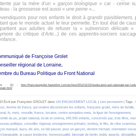
attente par la mère d'un «
garçon biologique
» car - cerise su
teau - la grossesse est aussi «
une peine
»...
vendiquons pour nos enfants le droit à grandir paisiblement, 
tant que le monde actuel le leur permette. En tout état de cause
partient aux adultes de refuser la «
subversion délicate
» 
ymore du critique d'
Arte
...) de ces apprentis-sorciers saccag
enfance.
mmuniqué de Françoise Grolet
nseiller régional de Lorraine,
mbre du Bureau Politique du Front National
tes : (1) :
http://francoisegrolet.hautetfort.com/archive/2012/11/22/reeducation-anti-nationale-par-l-edu
onale.html
43 Écrit par Françoise GROLET dans
UN ENGAGEMENT LOCAL
|
Lien permanent
| Tags :
eux
,
femme de france
,
qui veulent déconstruire les enfants
,
françoise grolet
,
mère de famille
,
ional
,
fn
,
metz
,
moselle
,
france
,
lorraine
,
centre pompidou-metz
,
la ligue de l'enseignement
,
ximité du ps
,
projet national
,
école et cinéma
,
645.000 enfants
,
concernés par
,
trois films
,
me
bureau politique
,
conseiller régional
,
enseignement primaire
,
tomboy
,
le film
,
de cline sciamma
çon manqué
,
laura
,
dix ans
,
se fait passer
,
pour un garçon
,
devient michael
,
orientation sexue
erchangeable
,
la cause lesbienne
,
homosexualité
,
biennale de berlin
,
teddy awards
,
déstabilis