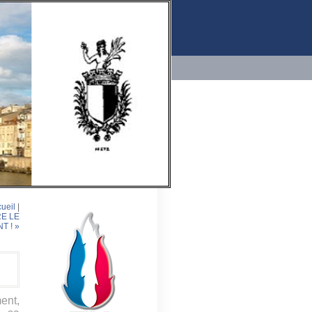
ueil
|
RE LE
 ! »
ent,