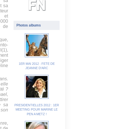
r sa
t sa
ateur
e et
 000
Photos albums
e de
que,
nto-
(1),
ment
iger
1ER MAI 2012 : FETE DE
line
JEANNE D'ARC
ans.
elle
ité ?
hael,
irer
e sa
PRESIDENTIELLES 2012 : 1ER
 son
MEETING POUR MARINE LE
PEN A METZ !
nre,
t de