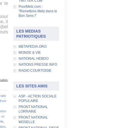
TWITTER.COM
r le
PourMetz.com :
"Remettons Metz dans le
Bon Sens !"
pour
, il
(bel
LES MEDIAS
eurs
PATRIOTIQUES
METAPEDIA.ORG
MONDE & VIE
NATIONAL HEBDO
NATIONS PRESSE INFO
RADIO COURTOISIE
cation-
LES SITES AMIS
halte
ASP - ACTION SOCIALE
POPULAIRE
front
FRONT NATIONAL
mbre
LORRAINE
,
un
FRONT NATIONAL
lle
,
MOSELLE
ation
,