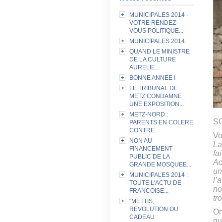
MUNICIPALES 2014 -
VOTRE RENDEZ-
VOUS POLITIQUE...
MUNICIPALES 2014.
QUAND LE MINISTRE
DE LA CULTURE
AURELIE...
BONNE ANNEE !
LE TRIBUNAL DE
METZ CONDAMNE
UNE EXPOSITION...
METZ-NORD :
SC
PARENTS EN COLERE
CONTRE...
Vo
NON AU
La
FINANCEMENT
fa
PUBLIC DE LA
Ac
GRANDE MOSQUEE...
un
MUNICIPALES 2014 :
l’
TOUTE L'ACTU DE
no
FRANCOISE...
tr
"METTIS,
REVOLUTION OU
On
CADEAU
qu