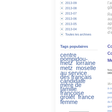
l'
2013-09
gâ
2013-08
2013-07
Re
au
2013-06
ap
2013-05
ox
2013-04
d'
Toutes les archives
Tags populaires
Co
Co
centre
pompidou-
Me
metz
lorraine
metz
moselle
No
au service
nati
des français
candidate
mère de
15:
famille
à c
françoise
nat
grolet
france
pro
femme
du 
gar
int