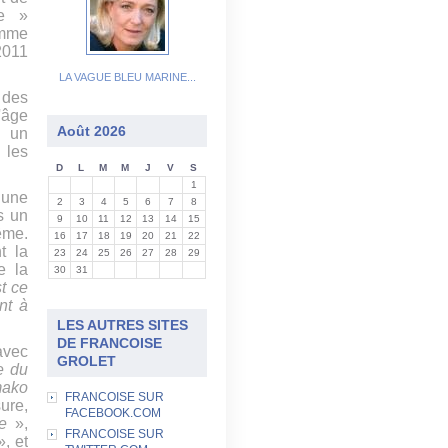
le »
omme
 2011
LA VAGUE BLEU MARINE...
 des
'âge
Août 2026
c un
 les
D
L
M
M
J
V
S
1
 une
2
3
4
5
6
7
8
s un
9
10
11
12
13
14
15
ême.
16
17
18
19
20
21
22
t la
23
24
25
26
27
28
29
e la
30
31
st ce
nt à
LES AUTRES SITES
DE FRANCOISE
 avec
GROLET
e du
mako
FRANCOISE SUR
ure,
FACEBOOK.COM
e
»,
FRANCOISE SUR
, et