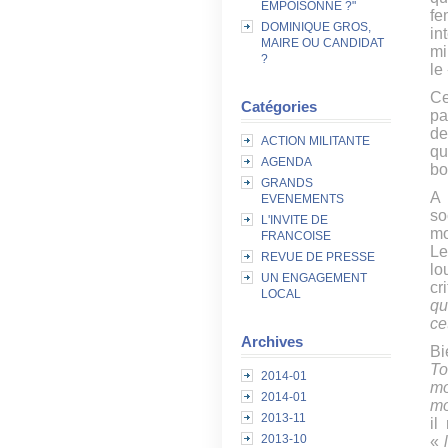
EMPOISONNE ?"
fe
DOMINIQUE GROS,
in
MAIRE OU CANDIDAT
mi
?
le
Ce
Catégories
pa
de
ACTION MILITANTE
qu
AGENDA
bo
GRANDS
A 
EVENEMENTS
so
L'INVITE DE
mo
FRANCOISE
Le
REVUE DE PRESSE
lo
UN ENGAGEMENT
cr
LOCAL
qu
ce
Archives
Bi
T
2014-01
mo
2014-01
mo
2013-11
il
2013-10
«