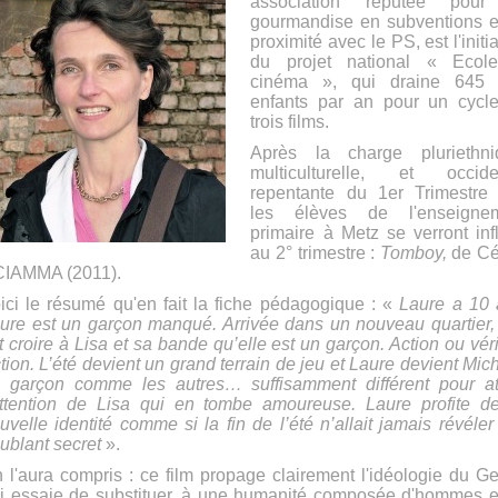
association réputée pou
gourmandise en subventions e
proximité avec le PS, est l'initi
du projet national « Ecol
cinéma », qui draine 645
enfants par an pour un cycl
trois films.
Après la charge pluriethni
multiculturelle, et occide
repentante du 1er Trimestre I
les élèves de l'enseigne
primaire à Metz se verront infl
au 2° trimestre :
Tomboy,
de Cé
IAMMA (2011).
ici le résumé qu'en fait la fiche pédagogique : «
Laure a 10 
ure est un garçon manqué. Arrivée dans un nouveau quartier, 
it croire à Lisa et sa bande qu’elle est un garçon. Action ou vér
tion. L’été devient un grand terrain de jeu et Laure devient Mic
 garçon comme les autres… suffisamment différent pour att
attention de Lisa qui en tombe amoureuse. Laure profite d
uvelle identité comme si la fin de l’été n’allait jamais révéler
oublant secret
».
 l'aura compris : ce film propage clairement l'idéologie du Ge
i essaie de substituer, à une humanité composée d'hommes e