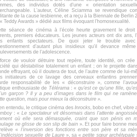
mmes, des individus dotés d'une « orientation sexuel
terchangeable. L'auteur, Céline Sciamma se revendique c
litante de la cause lesbienne, et a reçu à la Biennale de Berlin
 « Teddy Awards » dédié aux
films évoquant l'homosexualité
.
tte séance de cinéma à l'école heurte gravement le droit
rents, premiers éducateurs. Les jeunes acteurs ont dix ans, l
s enfants spectateurs. De quoi jeter le trouble ave
estionnement d'autant plus insidieux qu'il devance même
uleversements de l'adolescence.
force de vouloir détruire tout repère, toute identité, on crée
ciété qui déstabilise totalement un enfant ; on le projette dan
nde effrayant, où il doutera de tout, de l'autre comme de lui-m
s initiateurs de ce lavage des cerveaux enfantins prennen
urde responsabilité de les « déconstruire », comme l'avou
itique enthousiaste de
Télérama
: «
qu'est ce qu'une fille, qu'e
'un garçon ? Il y a peu d'images dans le film qui ne ramène
tte question, mais pour mieux la déconstruire ».
en entendu, le critique cinéma des
Inrocks
, bobo en chef, vibre
omboy
: «
Le spectateur vit désormais dans l'attente angoissé
ment où elle sera démasquée, craint que son pénis en 
ulage ne glisse de son slip de bain
». Et pour faire bonne mes
 relève «
l'inversion des fonctions entre son père et sa mèr
l'indécision sexuelle de Laure
», sa «
petite sœur archétypale
»