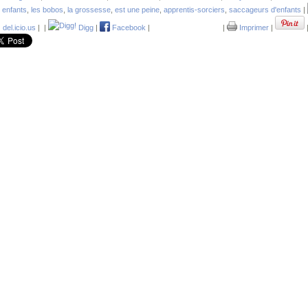
 enfants
,
les bobos
,
la grossesse
,
est une peine
,
apprentis-sorciers
,
saccageurs d'enfants
|
del.icio.us
|
|
Digg
|
Facebook
|
|
Imprimer
|