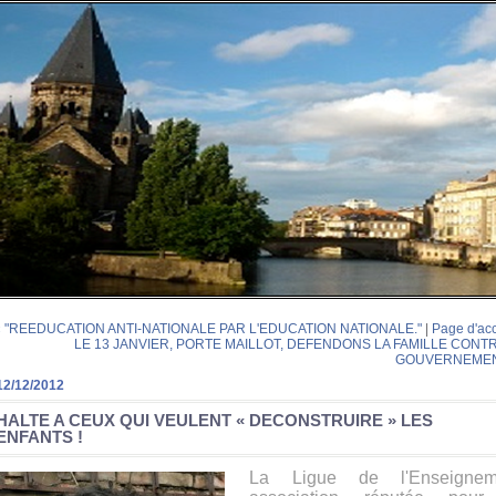
« "REEDUCATION ANTI-NATIONALE PAR L'EDUCATION NATIONALE."
|
Page d'acc
LE 13 JANVIER, PORTE MAILLOT, DEFENDONS LA FAMILLE CONT
GOUVERNEMENT
12/12/2012
HALTE A CEUX QUI VEULENT « DECONSTRUIRE » LES
ENFANTS !
La Ligue de l'Enseignem