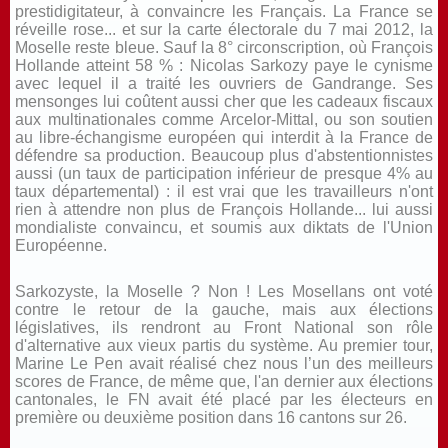
prestidigitateur, à convaincre les Français. La France se
réveille rose... et sur la carte électorale du 7 mai 2012, la
Moselle reste bleue. Sauf la 8° circonscription, où François
Hollande atteint 58 % : Nicolas Sarkozy paye le cynisme
avec lequel il a traité les ouvriers de Gandrange. Ses
mensonges lui coûtent aussi cher que les cadeaux fiscaux
aux multinationales comme Arcelor-Mittal, ou son soutien
au libre-échangisme européen qui interdit à la France de
défendre sa production. Beaucoup plus d'abstentionnistes
aussi (un taux de participation inférieur de presque 4% au
taux départemental) : il est vrai que les travailleurs n'ont
rien à attendre non plus de François Hollande... lui aussi
mondialiste convaincu, et soumis aux diktats de l'Union
Européenne.
Sarkozyste, la Moselle ? Non ! Les Mosellans ont voté
contre le retour de la gauche, mais aux élections
législatives, ils rendront au Front National son rôle
d'alternative aux vieux partis du système. Au premier tour,
Marine Le Pen avait réalisé chez nous l’un des meilleurs
scores de France, de même que, l'an dernier aux élections
cantonales, le FN avait été placé par les électeurs en
première ou deuxième position dans 16 cantons sur 26.