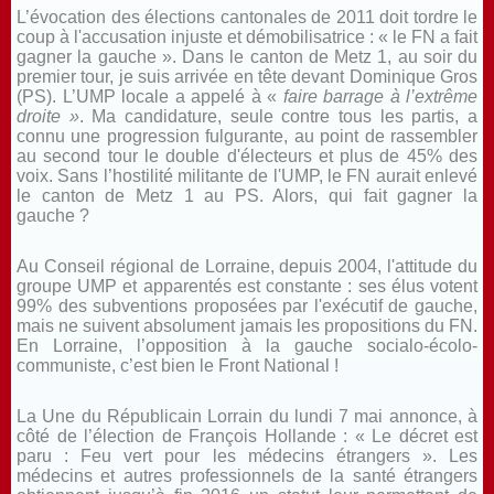
L’évocation des élections cantonales de 2011 doit tordre le
coup à l'accusation injuste et démobilisatrice : « le FN a fait
gagner la gauche ». Dans le canton de Metz 1, au soir du
premier tour, je suis arrivée en tête devant Dominique Gros
(PS). L’UMP locale a appelé à «
faire barrage à l’extrême
droite »
. Ma candidature, seule contre tous les partis, a
connu une progression fulgurante, au point de rassembler
au second tour le double d'électeurs et plus de 45% des
voix. Sans l’hostilité militante de l'UMP, le FN aurait enlevé
le canton de Metz 1 au PS. Alors, qui fait gagner la
gauche ?
Au Conseil régional de Lorraine, depuis 2004, l'attitude du
groupe UMP et apparentés est constante : ses élus votent
99% des subventions proposées par l'exécutif de gauche,
mais ne suivent absolument jamais les propositions du FN.
En Lorraine, l’opposition à la gauche socialo-écolo-
communiste, c’est bien le Front National !
La Une du Républicain Lorrain du lundi 7 mai annonce, à
côté de l’élection de François Hollande : « Le décret est
paru : Feu vert pour les médecins étrangers ». Les
médecins et autres professionnels de la santé étrangers