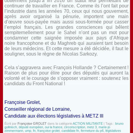
obtiennent jusqu’à fin 2016 un statut leur permettant de
continuer de travailler en France. Comme ils l’ont fait pour
l’industrie dans les années 70, ceux qui nous gouvernent,
après avoir organisé la pénurie, importent une main
d’œuvre sous-payée mais aussi sous-formée pour casser
l’emploi français. Les grandes consciences qui bêlent
sempiternellement pour le Sahel n’ont pas un mot pour
condamner cette saignée imposée aux pays d’Afrique
noire francophone et du Maghreb qui auraient tant besoin
de leurs médecins. Et cette mesure a été décidée, il faut le
souligner, sous le règne de Nicolas Sarkozy.
Cela s’aggravera avec François Hollande ? Certainement !
Raison de plus pour élire pour des députés qui auront la
volonté et le courage de s’opposer vraiment : soutenez les
candidats du Front National !
Françoise Grolet,
Conseiller régional de Lorraine,
Candidate aux élections législatives à METZ III
Écrit par
Françoise GROLET
dans la catégorie
ACTION MILITANTE
| Tags :
bruno
gollnisch
,
député européen
,
oui la france
,
circonscription
,
metz 3
,
marie-jo
zimmermann
,
ump
,
fn
,
françoise grolet
,
candidate fn
,
fermeture du p6
,
législatives