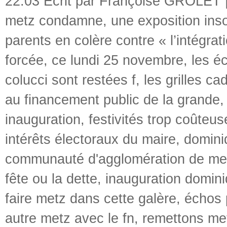
22:03 Écrit par Françoise GROLET 
metz condamne
,
une exposition inso
parents en colère contre « l’intégrat
forcée
,
ce lundi 25 novembre
,
les é
colucci sont restées f
,
les grilles c
au financement public de la grande
inauguration
,
festivités trop coûteus
intérêts électoraux du maire
,
domini
communauté d'agglomération de me
fête ou la dette
,
inauguration domini
faire metz dans cette galère
,
échos 
autre metz avec le fn
,
remettons me