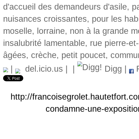
d'accueil des demandeurs d'asile
,
p
nuisances croissantes
,
pour les hab
moselle
,
lorraine
,
non à la grande m
insalubrité lamentable
,
rue pierre-et
âgées
,
crèche
,
petit poucet
,
commun
|
del.icio.us
|
|
Digg
|
F
http://francoisegrolet.hautetfort.
condamne-une-expositio