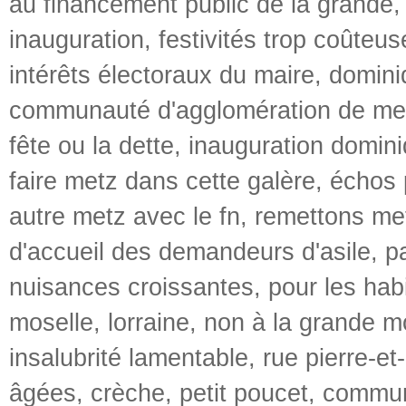
au financement public de la grande
inauguration
,
festivités trop coûteus
intérêts électoraux du maire
,
domini
communauté d'agglomération de me
fête ou la dette
,
inauguration domini
faire metz dans cette galère
,
échos 
autre metz avec le fn
,
remettons me
d'accueil des demandeurs d'asile
,
p
nuisances croissantes
,
pour les hab
moselle
,
lorraine
,
non à la grande m
insalubrité lamentable
,
rue pierre-et
âgées
,
crèche
,
petit poucet
,
commun