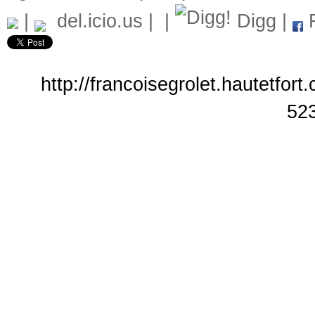
|
del.icio.us
|
|
Digg
|
F
http://francoisegrolet.hautetfort
52